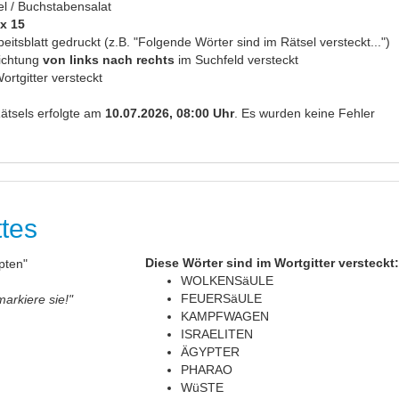
el / Buchstabensalat
 x 15
itsblatt gedruckt (z.B. "Folgende Wörter sind im Rätsel versteckt...")
richtung
von links nach rechts
im Suchfeld versteckt
ortgitter versteckt
ätsels erfolgte am
10.07.2026, 08:00 Uhr
. Es wurden keine Fehler
ttes
Diese Wörter sind im Wortgitter versteckt
WOLKENSäULE
FEUERSäULE
markiere sie!"
KAMPFWAGEN
ISRAELITEN
ÄGYPTER
PHARAO
WüSTE